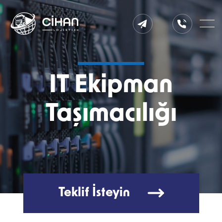
444
info@cihanlojistik.com
10
78
IT Ekipman
Taşımacılığı
Teklif İsteyin