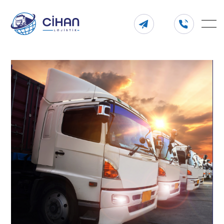
444
info@cihanlojistik.com
10
78